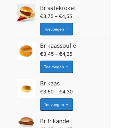
Br satekroket
Prijsklasse:
€
3,75
–
€
4,55
€3,75
Toevoegen
tot
€4,55
Br kaassoufle
Prijsklasse:
€
3,45
–
€
4,25
€3,45
Toevoegen
tot
€4,25
Br kaas
Prijsklasse:
€
3,50
–
€
4,30
€3,50
Toevoegen
tot
€4,30
Br frikandel