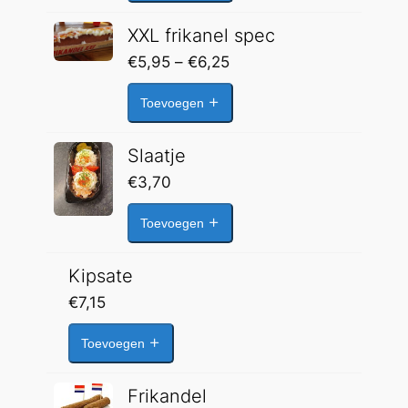
XXL frikanel spec
Prijsklasse:
€
5,95
–
€
6,25
€5,95
Toevoegen
tot
€6,25
Slaatje
€
3,70
Toevoegen
Kipsate
€
7,15
Toevoegen
Frikandel