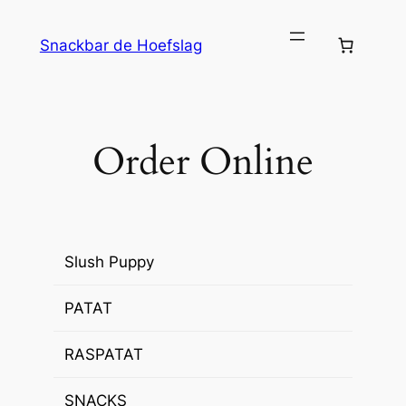
Ga
naar
Snackbar de Hoefslag
de
inhoud
Order Online
Slush Puppy
PATAT
RASPATAT
SNACKS