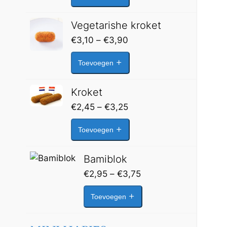
€3,65
Vegetarishe kroket
Prijsklasse:
€
3,10
–
€
3,90
€3,10
Toevoegen
tot
€3,90
Kroket
Prijsklasse:
€
2,45
–
€
3,25
€2,45
Toevoegen
tot
€3,25
Bamiblok
Prijsklasse:
€
2,95
–
€
3,75
€2,95
Toevoegen
tot
€3,75