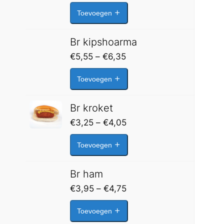
€3,50
Toevoegen
tot
€4,95
Br kipshoarma
Prijsklasse:
€
5,55
–
€
6,35
€5,55
Toevoegen
tot
€6,35
Br kroket
Prijsklasse:
€
3,25
–
€
4,05
€3,25
Toevoegen
tot
€4,05
Br ham
Prijsklasse:
€
3,95
–
€
4,75
€3,95
Toevoegen
tot