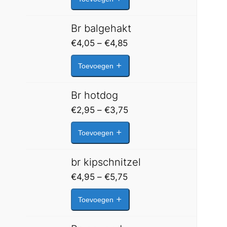
tot
€4,35
Br balgehakt
Prijsklasse:
€
4,05
–
€
4,85
€4,05
Toevoegen
tot
€4,85
Br hotdog
Prijsklasse:
€
2,95
–
€
3,75
€2,95
Toevoegen
tot
€3,75
br kipschnitzel
Prijsklasse:
€
4,95
–
€
5,75
€4,95
Toevoegen
tot
€5,75