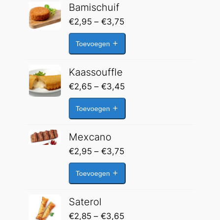
Bamischuif
Prijsklasse:
€
2,95
–
€
3,75
€2,95
Toevoegen
tot
€3,75
Kaassouffle
Prijsklasse:
€
2,65
–
€
3,45
€2,65
Toevoegen
tot
€3,45
Mexcano
Prijsklasse:
€
2,95
–
€
3,75
€2,95
Toevoegen
tot
€3,75
Saterol
Prijsklasse:
€
2,85
–
€
3,65