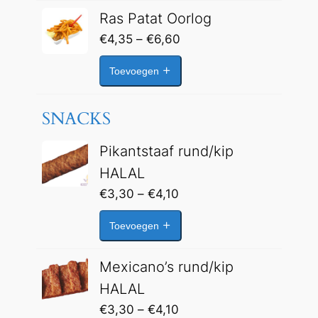
€6,60
Ras Patat Oorlog
Prijsklasse:
€
4,35
–
€
6,60
€4,35
Toevoegen
tot
€6,60
SNACKS
Pikantstaaf rund/kip
HALAL
Prijsklasse:
€
3,30
–
€
4,10
€3,30
Toevoegen
tot
€4,10
Mexicano’s rund/kip
HALAL
Prijsklasse:
€
3,30
–
€
4,10