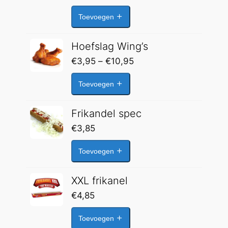
€3,30
Toevoegen
tot
€4,10
Hoefslag Wing’s
Prijsklasse:
€
3,95
–
€
10,95
€3,95
Toevoegen
tot
€10,95
Frikandel spec
€
3,85
Toevoegen
XXL frikanel
€
4,85
Toevoegen