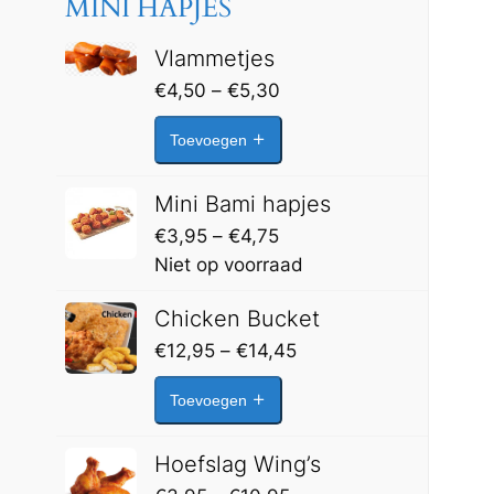
MINI HAPJES
Vlammetjes
Prijsklasse:
€
4,50
–
€
5,30
€4,50
Toevoegen
tot
€5,30
Mini Bami hapjes
Prijsklasse:
€
3,95
–
€
4,75
€3,95
Niet op voorraad
tot
Chicken Bucket
€4,75
Prijsklasse:
€
12,95
–
€
14,45
€12,95
Toevoegen
tot
€14,45
Hoefslag Wing’s