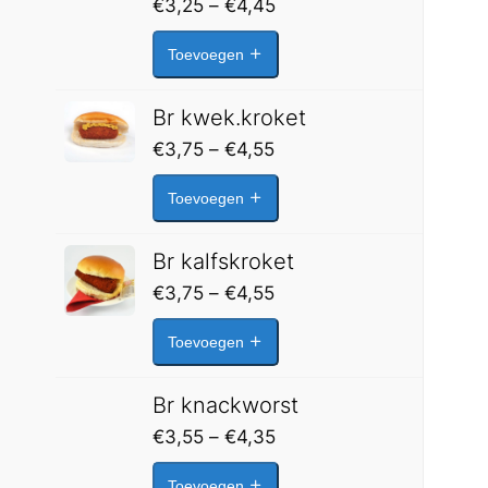
Prijsklasse:
€
3,25
–
€
4,45
€3,25
Toevoegen
tot
€4,45
Br kwek.kroket
Prijsklasse:
€
3,75
–
€
4,55
€3,75
Toevoegen
tot
€4,55
Br kalfskroket
Prijsklasse:
€
3,75
–
€
4,55
€3,75
Toevoegen
tot
€4,55
Br knackworst
Prijsklasse:
€
3,55
–
€
4,35
€3,55
Toevoegen