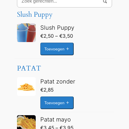
Slush Puppy
Slush Puppy
Prijsklasse:
€
2,50
–
€
3,50
€2,50
Toevoegen
tot
€3,50
PATAT
Patat zonder
€
2,85
Toevoegen
Patat mayo
Prijsklasse:
€
3,45
–
€
3,95