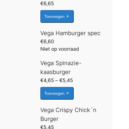
€
6,65
Toevoegen
Vega Hamburger spec
€
6,60
Niet op voorraad
Vega Spinazie-
kaasburger
Prijsklasse:
€
4,65
–
€
5,45
€4,65
Toevoegen
tot
€5,45
Vega Crispy Chick´n
Burger
€
5,45