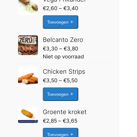
Prijsklasse:
€
2,60
–
€
3,40
€2,60
Toevoegen
tot
€3,40
Belcanto Zero
Prijsklasse:
€
3,30
–
€
3,80
€3,30
Niet op voorraad
tot
Chicken Strips
€3,80
Prijsklasse:
€
3,50
–
€
5,50
€3,50
Toevoegen
tot
€5,50
Groente kroket
Prijsklasse:
€
2,85
–
€
3,65
€2,85
Toevoegen
tot