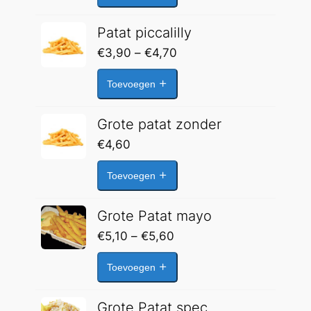
€4,65
Patat piccalilly
Prijsklasse:
€
3,90
–
€
4,70
€3,90
Toevoegen
tot
€4,70
Grote patat zonder
€
4,60
Toevoegen
Grote Patat mayo
Prijsklasse:
€
5,10
–
€
5,60
€5,10
Toevoegen
tot
€5,60
Grote Patat spec.