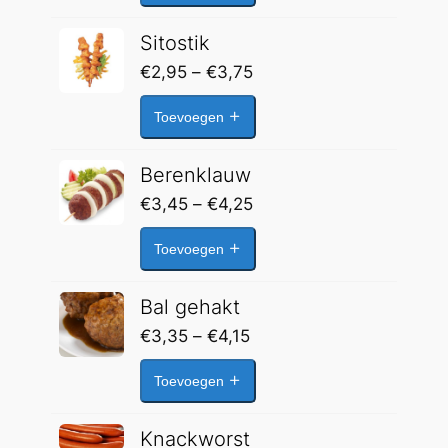
€3,75
Sitostik
Prijsklasse:
€
2,95
–
€
3,75
€2,95
Toevoegen
tot
€3,75
Berenklauw
Prijsklasse:
€
3,45
–
€
4,25
€3,45
Toevoegen
tot
€4,25
Bal gehakt
Prijsklasse:
€
3,35
–
€
4,15
€3,35
Toevoegen
tot
€4,15
Knackworst