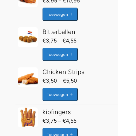
Prijsklasse:
€
3,95
–
€
10,95
€3,95
Toevoegen
tot
€10,95
Bitterballen
Prijsklasse:
€
3,75
–
€
4,55
€3,75
Toevoegen
tot
€4,55
Chicken Strips
Prijsklasse:
€
3,50
–
€
5,50
€3,50
Toevoegen
tot
€5,50
kipfingers
Prijsklasse:
€
3,75
–
€
4,55
€3,75
Toevoegen