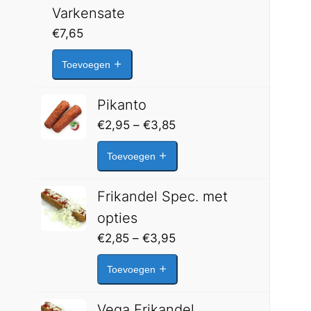
Varkensate
€
7,65
Toevoegen
Pikanto
Prijsklasse:
€
2,95
–
€
3,85
€2,95
Toevoegen
tot
€3,85
Frikandel Spec. met
opties
Prijsklasse:
€
2,85
–
€
3,95
€2,85
Toevoegen
tot
€3,95
Vega Frikandel