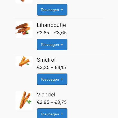
€2,85
Toevoegen
tot
€3,65
Lihanboutje
Prijsklasse:
€
2,85
–
€
3,65
€2,85
Toevoegen
tot
€3,65
Smulrol
Prijsklasse:
€
3,35
–
€
4,15
€3,35
Toevoegen
tot
€4,15
Viandel
Prijsklasse:
€
2,95
–
€
3,75
€2,95
Toevoegen
tot