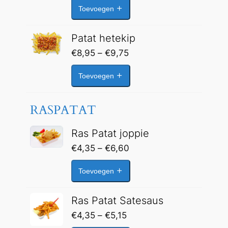
Toevoegen
tot
€6,40
Patat hetekip
Prijsklasse:
€
8,95
–
€
9,75
€8,95
Toevoegen
tot
€9,75
RASPATAT
Ras Patat joppie
Prijsklasse:
€
4,35
–
€
6,60
€4,35
Toevoegen
tot
€6,60
Ras Patat Satesaus
Prijsklasse:
€
4,35
–
€
5,15