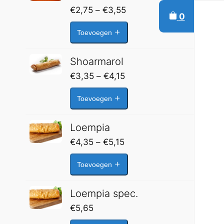
Prijsklasse:
€
2,75
–
€
3,55
0
€2,75
Toevoegen
tot
€3,55
Shoarmarol
Prijsklasse:
€
3,35
–
€
4,15
€3,35
Toevoegen
tot
€4,15
Loempia
Prijsklasse:
€
4,35
–
€
5,15
€4,35
Toevoegen
tot
€5,15
Loempia spec.
€
5,65