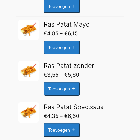
€4,35
Toevoegen
tot
€5,15
Ras Patat Mayo
Prijsklasse:
€
4,05
–
€
6,15
€4,05
Toevoegen
tot
€6,15
Ras Patat zonder
Prijsklasse:
€
3,55
–
€
5,60
€3,55
Toevoegen
tot
€5,60
Ras Patat Spec.saus
Prijsklasse:
€
4,35
–
€
6,60
€4,35
Toevoegen
tot