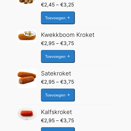
Prijsklasse:
€
2,45
–
€
3,25
€2,45
Toevoegen
tot
€3,25
Kwekkboom Kroket
Prijsklasse:
€
2,95
–
€
3,75
€2,95
Toevoegen
tot
€3,75
Satekroket
Prijsklasse:
€
2,95
–
€
3,75
€2,95
Toevoegen
tot
€3,75
Kalfskroket
Prijsklasse:
€
2,95
–
€
3,75
€2,95