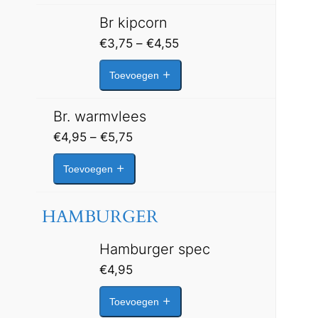
€4,75
Br kipcorn
Prijsklasse:
€
3,75
–
€
4,55
€3,75
Toevoegen
tot
€4,55
Br. warmvlees
Prijsklasse:
€
4,95
–
€
5,75
€4,95
Toevoegen
tot
€5,75
HAMBURGER
Hamburger spec
€
4,95
Toevoegen