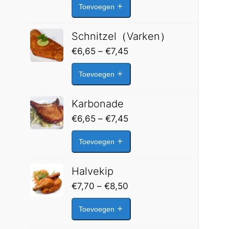
Toevoegen
Schnitzel（Varken）
Prijsklasse:
€
6,65
–
€
7,45
€6,65
Toevoegen
tot
€7,45
Karbonade
Prijsklasse:
€
6,65
–
€
7,45
€6,65
Toevoegen
tot
€7,45
Halvekip
Prijsklasse:
€
7,70
–
€
8,50
€7,70
Toevoegen
tot
€8,50