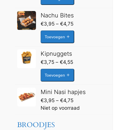
tot
€4,55
Nachu Bites
Prijsklasse:
€
3,95
–
€
4,75
€3,95
Toevoegen
tot
€4,75
Kipnuggets
Prijsklasse:
€
3,75
–
€
4,55
€3,75
Toevoegen
tot
€4,55
Mini Nasi hapjes
Prijsklasse:
€
3,95
–
€
4,75
€3,95
Niet op voorraad
tot
€4,75
BROODJES