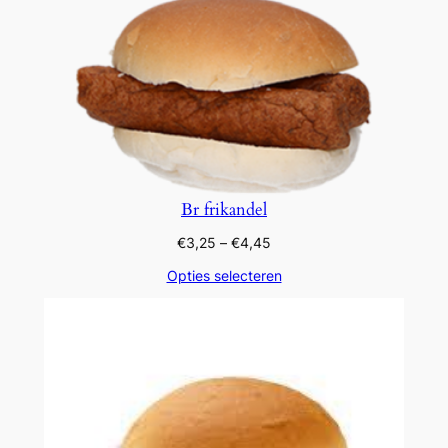
Br frikandel
Prijsklasse:
€
3,25
–
€
4,45
€3,25
Opties selecteren
tot
€4,45