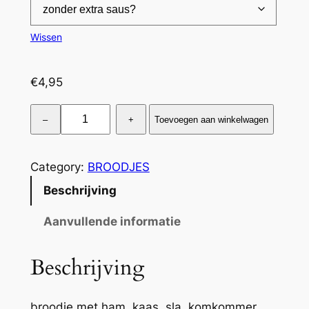
5
Wissen
€
4,95
B
–
+
Toevoegen aan winkelwagen
r
.
g
Category:
BROODJES
e
Beschrijving
z
o
Aanvullende informatie
n
d
Beschrijving
a
a
broodje met ham, kaas, sla, komkommer,