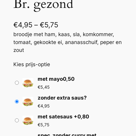
Br. gezond
P
€
4,95
–
€
5,75
r
broodje met ham, kaas, sla, komkommer,
tomaat, gekookte ei, ananasschuif, peper en
i
zout
j
Kies prijs-optie
s
k
met mayo0,50
l
€
5,45
a
zonder extra saus?
€
4,95
s
met satesaus +0,80
s
€
5,75
e
spec. zonder curry met