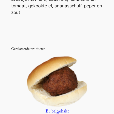
n
tomaat, gekookte ei, ananasschuif, peper en
t
zout
a
l
Gerelateerde producten
Br balgehakt