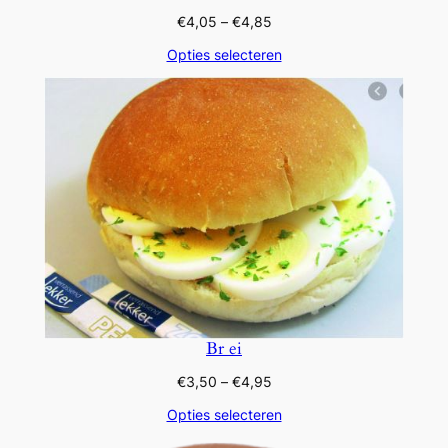
Prijsklasse:
€
4,05
–
€
4,85
€4,05
Opties selecteren
tot
€4,85
Br ei
Prijsklasse:
€
3,50
–
€
4,95
€3,50
Opties selecteren
tot
€4,95