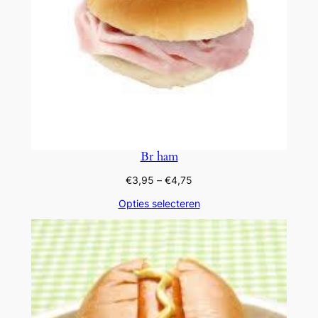
Br ham
Prijsklasse:
€
3,95
–
€
4,75
€3,95
Opties selecteren
tot
€4,75