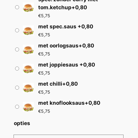
:
tom.ketchup+0,80
€
€
5,75
4
met spec.saus +0,80
€
5,75
,
met oorlogsaus+0,80
9
€
5,75
5
met joppiesaus +0,80
t
€
5,75
o
met chilli+0,80
t
€
5,75
€
met knoflooksaus+0,80
€
5,75
5
,
opties
7