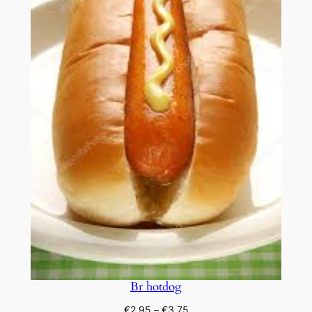
Br hotdog
Prijsklasse:
€
2,95
–
€
3,75