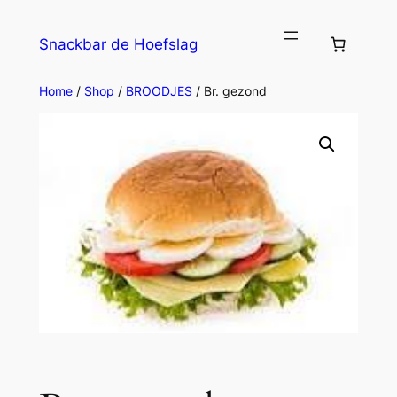
Ga
naar
Snackbar de Hoefslag
de
inhoud
Home
/
Shop
/
BROODJES
/ Br. gezond