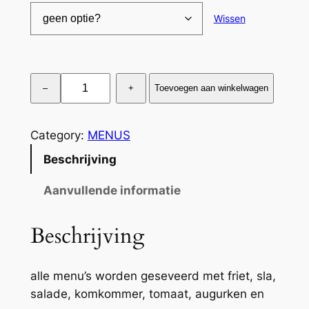
Wissen
H
–
+
Toevoegen aan winkelwagen
a
m
b
Category:
MENUS
u
Beschrijving
r
g
Aanvullende informatie
e
r
Beschrijving
m
e
alle menu’s worden geseveerd met friet, sla,
n
salade, komkommer, tomaat, augurken en
u