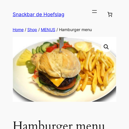
Ga
naar
Snackbar de Hoefslag
de
inhoud
Home
/
Shop
/
MENUS
/ Hamburger menu
Hamburger menu