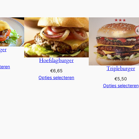
c
a
a
n
t
a
ger
l
Hoefslagburger
teren
Tripleburger
€
6,65
Opties selecteren
€
5,50
Opties selecteren