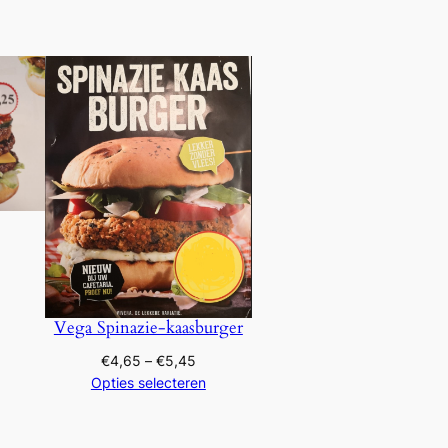
Vega Spinazie-kaasburger
Prijsklasse:
€
4,65
–
€
5,45
€4,65
Opties selecteren
tot
€5,45