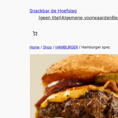
Ga
Snackbar de Hoefslag
naar
(geen titel)
Algemene voorwaarden
Be
de
inhoud
Home
/
Shop
/
HAMBURGER
/ Hamburger spec