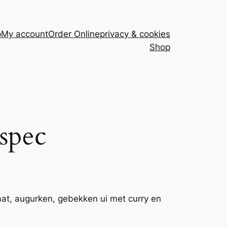
p
My account
Order Online
privacy & cookies
Shop
spec
at, augurken, gebekken ui met curry en