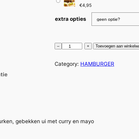
€
4,95
extra opties
H
–
+
Toevoegen aan winkelw
a
m
Category:
HAMBURGER
b
tie
u
r
g
e
r
s
urken, gebekken ui met curry en mayo
p
e