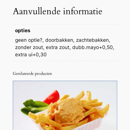
a
Aanvullende informatie
y
o
a
opties
a
geen optie?, doorbakken, zachtebakken,
n
zonder zout, extra zout, dubb.mayo+0,50,
t
extra ui+0,30
a
l
Gerelateerde producten