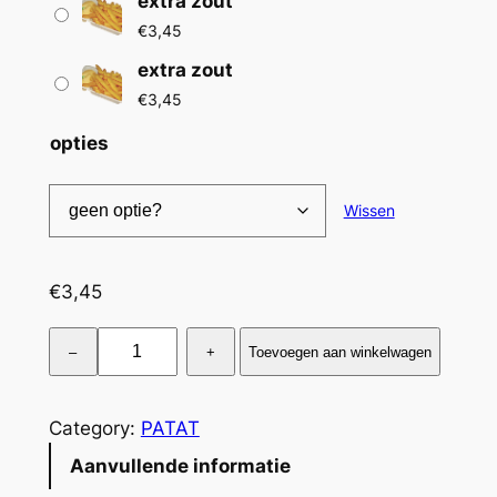
extra zout
€
€
3,45
3
extra zout
,
€
3,45
4
opties
5
t
Wissen
o
t
€
3,45
€
P
–
+
Toevoegen aan winkelwagen
3
a
,
t
a
Category:
PATAT
9
t
Aanvullende informatie
5
m