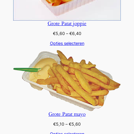
Grote Patat joppie
Prijsklasse:
€
5,60
–
€
6,40
€5,60
Opties selecteren
tot
€6,40
Grote Patat mayo
Prijsklasse:
€
5,10
–
€
5,60
€5,10
Opties selecteren