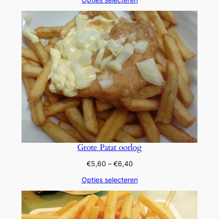
tot
€5,60
Grote Patat oorlog
Prijsklasse:
€
5,60
–
€
6,40
€5,60
Opties selecteren
tot
€6,40