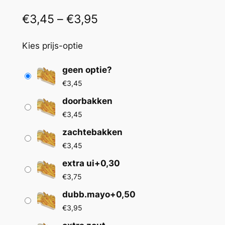
P
€
3,45
–
€
3,95
r
Kies prijs-optie
i
j
geen optie?
€
3,45
s
doorbakken
k
€
3,45
l
zachtebakken
a
€
3,45
s
extra ui+0,30
s
€
3,75
e
dubb.mayo+0,50
€
3,95
: