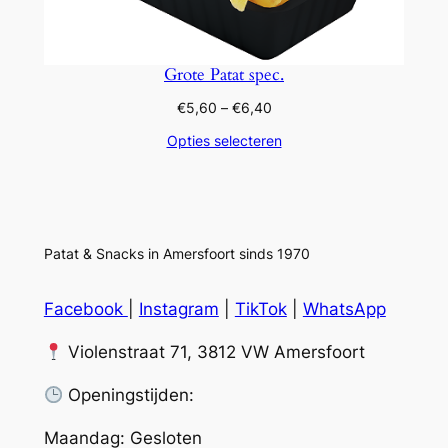
Grote Patat spec.
Prijsklasse:
€
5,60
–
€
6,40
€5,60
Opties selecteren
tot
€6,40
Patat & Snacks in Amersfoort sinds 1970
Facebook
|
Instagram
|
TikTok
|
WhatsApp
Violenstraat 71, 3812 VW Amersfoort
Openingstijden:
Maandag: Gesloten