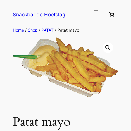
Ga
naar
Snackbar de Hoefslag
de
inhoud
Home
/
Shop
/
PATAT
/ Patat mayo
Patat mayo