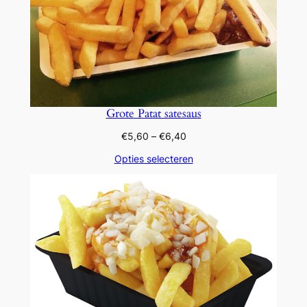
Grote Patat satesaus
Prijsklasse:
€
5,60
–
€
6,40
€5,60
Opties selecteren
tot
€6,40