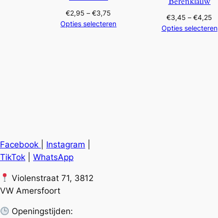
,
Berenklauw
Prijsklasse:
€
2,95
–
€
3,75
Pr
€
3,45
–
€
4,25
5
€2,95
Opties selecteren
€
Opties selecteren
tot
to
0
€3,75
€
Facebook
|
Instagram
|
TikTok
|
WhatsApp
Violenstraat 71, 3812
VW Amersfoort
Openingstijden: