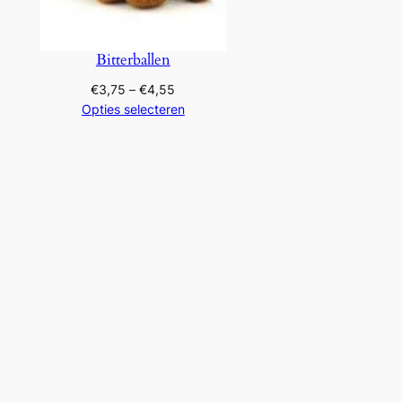
ijsklasse:
3,45
Bitterballen
t
Prijsklasse:
€
3,75
–
€
4,55
4,25
€3,75
Opties selecteren
tot
€4,55