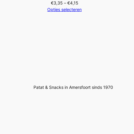
Prijsklasse:
€
3,35
–
€
4,15
€3,35
Opties selecteren
tot
€4,15
Patat & Snacks in Amersfoort sinds 1970