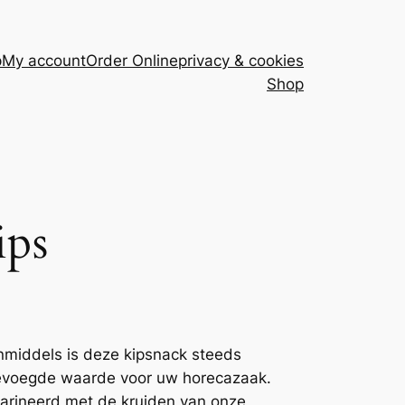
p
My account
Order Online
privacy & cookies
Shop
ips
 Inmiddels is deze kipsnack steeds
evoegde waarde voor uw horecazaak.
marineerd met de kruiden van onze