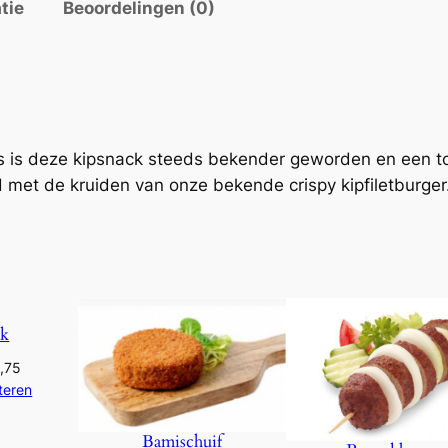
tie
Beoordelingen (0)
k
3
e
n
,
S
t
5
r
dels is deze kipsnack steeds bekender geworden en een
0
i
d met de kruiden van onze bekende crispy kipfiletburger
p
t
s
a
o
a
t
n
ok
t
€
a
Prijsklasse:
,75
l
€2,95
teren
5
tot
€3,75
Bamischuif