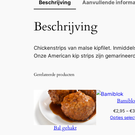
Beschrijving
Aanvullende informa
Beschrijving
Chickenstrips van malse kipfilet. Inmid
Onze American kip strips zijn gemarineer
Gerelateerde producten
Bamibl
€
2,95
–
€
3
Opties selec
Bal gehakt