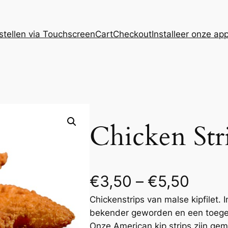
stellen via Touchscreen
Cart
Checkout
Installeer onze ap
Chicken Str
P
€
3,50
–
€
5,50
Chickenstrips van malse kipfilet.
r
bekender geworden en een toeg
i
Onze American kip strips zijn ge