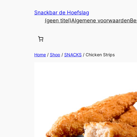
Ga
Snackbar de Hoefslag
naar
(geen titel)
Algemene voorwaarden
Be
de
inhoud
Home
/
Shop
/
SNACKS
/ Chicken Strips