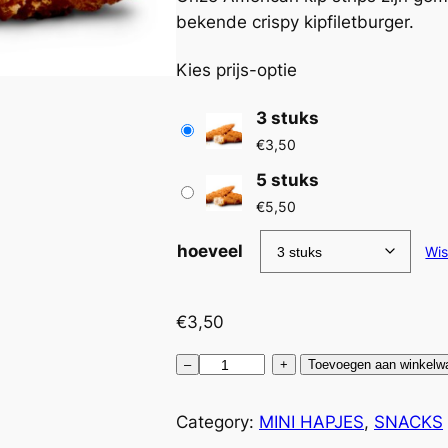
bekende crispy kipfiletburger.
j
Kies prijs-optie
s
3 stuks
k
€
3,50
l
5 stuks
€
5,50
a
hoeveel
Wi
s
s
€
3,50
e
C
–
+
Toevoegen aan winkelw
h
:
i
Category:
MINI HAPJES
, 
SNACKS
€
c