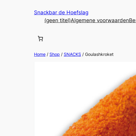
Ga
Snackbar de Hoefslag
naar
(geen titel)
Algemene voorwaarden
Be
de
inhoud
Home
/
Shop
/
SNACKS
/ Goulashkroket