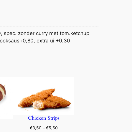
, spec. zonder curry met tom.ketchup
looksaus+0,80, extra ui +0,30
Chicken Strips
Prijsklasse:
€
3,50
–
€
5,50
ijsklasse: