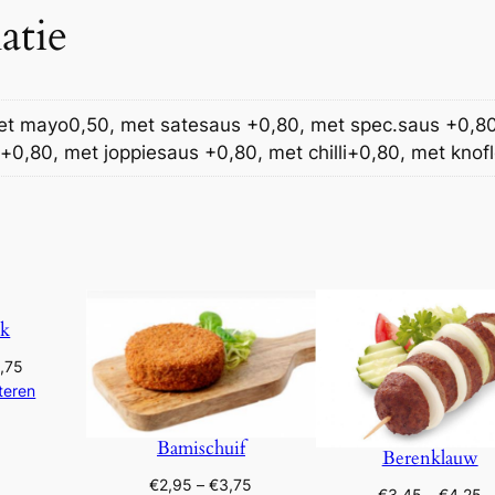
,
atie
h
7
k
r
5
o
et mayo0,50, met satesaus +0,80, met spec.saus +0,80
k
+0,80, met joppiesaus +0,80, met chilli+0,80, met knof
e
t
a
a
n
t
ok
a
l
Prijsklasse:
,75
€2,95
teren
tot
€3,75
Bamischuif
Berenklauw
Prijsklasse:
€
2,95
–
€
3,75
Pr
€
3,45
–
€
4,25