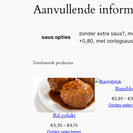
Aanvullende inform
zonder extra saus?, m
saus opties
+0,80, met oorlogsaus
Gerelateerde producten
Bamibl
€
2,95
–
€
3
Opties selec
Bal gehakt
Prijsklasse:
€
3,35
–
€
4,15
€3,35
Opties selecteren