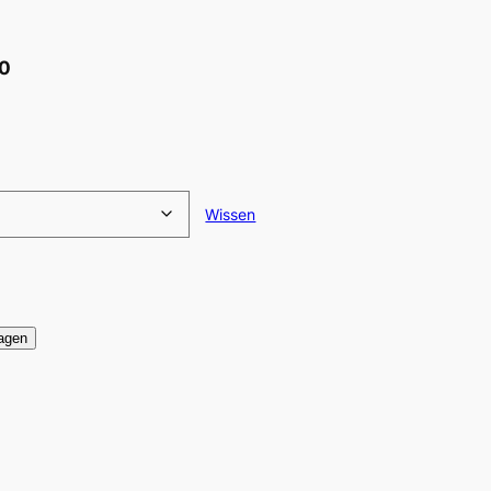
80
Wissen
agen