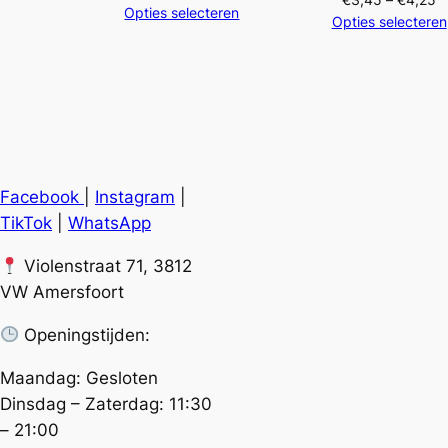
€2,95
Opties selecteren
€
Opties selecteren
tot
to
€3,75
€
Facebook
|
Instagram
|
TikTok
|
WhatsApp
Violenstraat 71, 3812
VW Amersfoort
Openingstijden:
Maandag: Gesloten
Dinsdag – Zaterdag: 11:30
– 21:00