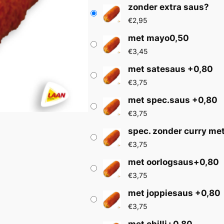
zonder extra saus?
j
€
2,95
met mayo0,50
s
€
3,45
k
met satesaus +0,80
€
3,75
l
met spec.saus +0,80
a
€
3,75
s
spec. zonder curry me
€
3,75
s
met oorlogsaus+0,80
e
€
3,75
met joppiesaus +0,80
:
€
3,75
€