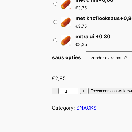
met chilli+0,80
€
3,75
2
met knoflooksaus+0,
,
€
3,75
extra ui +0,30
9
€
3,35
5
saus opties
t
o
€
2,95
t
G
–
+
Toevoegen aan winkelw
o
€
u
Category:
SNACKS
l
3
a
s