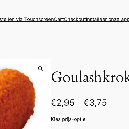
stellen via Touchscreen
Cart
Checkout
Installeer onze ap
Goulashkro
P
€
2,95
–
€
3,75
r
Kies prijs-optie
i