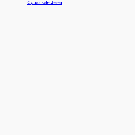
€3,50
Opties selecteren
3,45
tot
t
€5,50
4,25