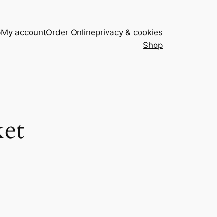
p
My account
Order Online
privacy & cookies
Shop
ket