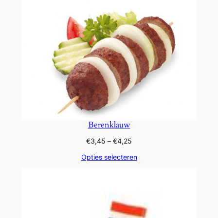
€3,75
Berenklauw
Prijsklasse:
€
3,45
–
€
4,25
€3,45
Opties selecteren
tot
€4,25