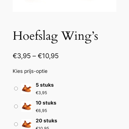
Hoefslag Wing’s
P
€
3,95
–
€
10,95
r
Kies prijs-optie
i
j
5 stuks
€
3,95
s
10 stuks
k
€
6,95
l
20 stuks
a
€
10,95