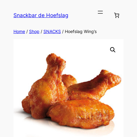
Ga
naar
Snackbar de Hoefslag
de
inhoud
Home
/
Shop
/
SNACKS
/ Hoefslag Wing’s