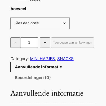
s
hoeveel
s
e
:
€
H
–
+
Toevoegen aan winkelwagen
o
3
e
,
f
Category:
MINI HAPJES
, 
SNACKS
9
s
Aanvullende informatie
l
5
a
Beoordelingen (0)
t
g
o
W
Aanvullende informatie
i
t
n
€