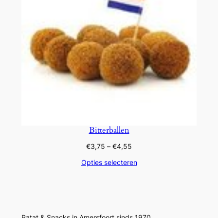
Bitterballen
Prijsklasse:
€
3,75
–
€
4,55
€3,75
Opties selecteren
tot
€4,55
Patat & Snacks in Amersfoort sinds 1970