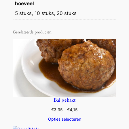
g
hoeveel
1
'
5 stuks, 10 stuks, 20 stuks
s
0
a
,
Gerelateerde producten
a
9
n
t
5
a
l
Bal gehakt
Prijsklasse:
€
3,35
–
€
4,15
€3,35
Opties selecteren
tot
€4,15