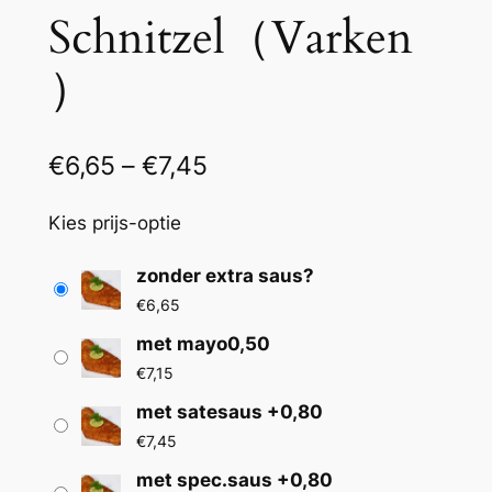
Schnitzel（Varken
）
P
€
6,65
–
€
7,45
r
Kies prijs-optie
i
j
zonder extra saus?
€
6,65
s
met mayo0,50
k
€
7,15
l
met satesaus +0,80
a
€
7,45
s
met spec.saus +0,80