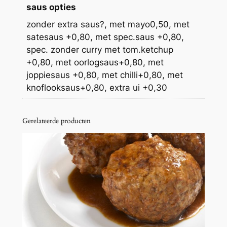
（
saus opties
V
zonder extra saus?, met mayo0,50, met
a
satesaus +0,80, met spec.saus +0,80,
r
spec. zonder curry met tom.ketchup
k
+0,80, met oorlogsaus+0,80, met
e
joppiesaus +0,80, met chilli+0,80, met
n
knoflooksaus+0,80, extra ui +0,30
）
a
a
Gerelateerde producten
n
t
a
l