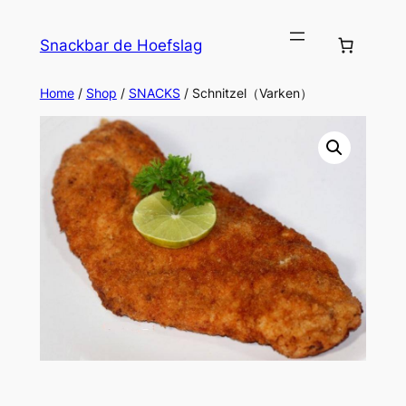
Ga
naar
Snackbar de Hoefslag
de
inhoud
Home
/
Shop
/
SNACKS
/ Schnitzel（Varken）