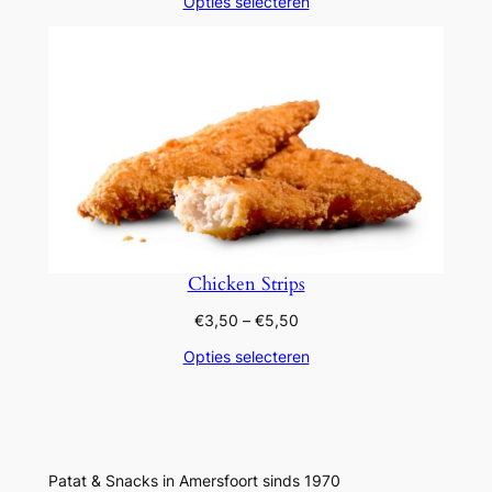
Opties selecteren
tot
€4,25
Chicken Strips
Prijsklasse:
€
3,50
–
€
5,50
€3,50
Opties selecteren
tot
€5,50
Patat & Snacks in Amersfoort sinds 1970