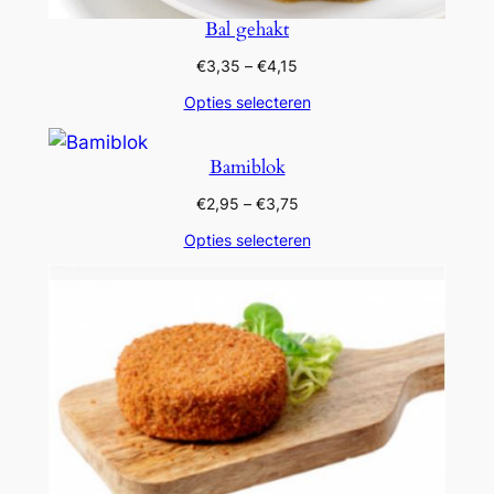
Bal gehakt
Prijsklasse:
€
3,35
–
€
4,15
€3,35
Opties selecteren
tot
€4,15
Bamiblok
Prijsklasse:
€
2,95
–
€
3,75
€2,95
Opties selecteren
tot
€3,75