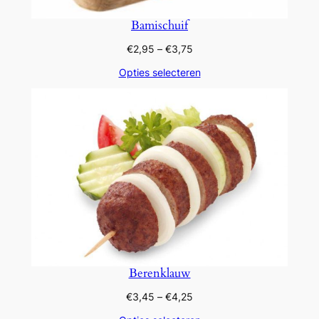
Bamischuif
Prijsklasse:
€
2,95
–
€
3,75
€2,95
Opties selecteren
tot
€3,75
Berenklauw
Prijsklasse:
€
3,45
–
€
4,25
€3,45