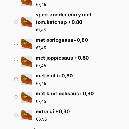
s
€
7,45
e
spec. zonder curry met
tom.ketchup +0,80
:
€
7,45
€
met oorlogsaus+0,80
6
€
7,45
,
met joppiesaus +0,80
6
€
7,45
5
met chilli+0,80
€
7,45
t
met knoflooksaus+0,80
o
€
7,45
t
extra ui +0,30
€
€
6,95
7