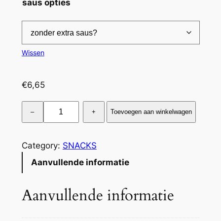
saus opties
,
4
5
Wissen
€
6,65
S
–
+
Toevoegen aan winkelwagen
c
h
n
Category:
SNACKS
i
Aanvullende informatie
t
z
Aanvullende informatie
e
l