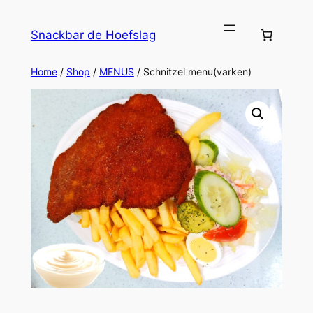
Ga
naar
Snackbar de Hoefslag
de
inhoud
Home
/
Shop
/
MENUS
/ Schnitzel menu(varken)