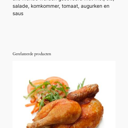
salade, komkommer, tomaat, augurken en
u
saus
(
v
a
r
k
e
Gerelateerde producten
n
)
a
a
n
t
a
l