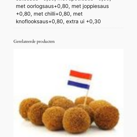
n
met oorlogsaus+0,80, met joppiesaus
t
+0,80, met chilli+0,80, met
a
knoflooksaus+0,80, extra ui +0,30
l
Gerelateerde producten