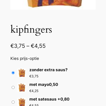
kipfingers
P
€
3,75
–
€
4,55
r
Kies prijs-optie
i
j
zonder extra saus?
€
3,75
s
met mayo0,50
k
€
4,25
l
met satesaus +0,80
a
€
4,55