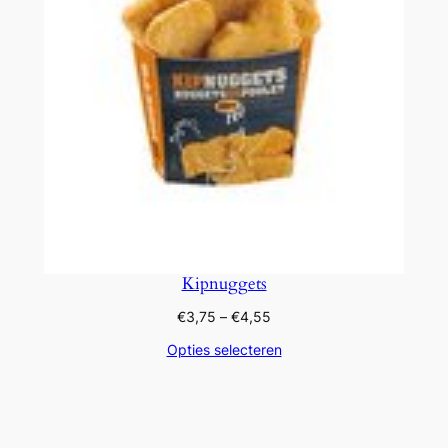
Kipnuggets
Prijsklasse:
€
3,75
–
€
4,55
€3,75
Opties selecteren
tot
€4,55