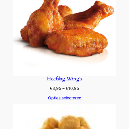
Hoefslag Wing’s
Prijsklasse:
€
3,95
–
€
10,95
€3,95
Opties selecteren
tot
€10,95