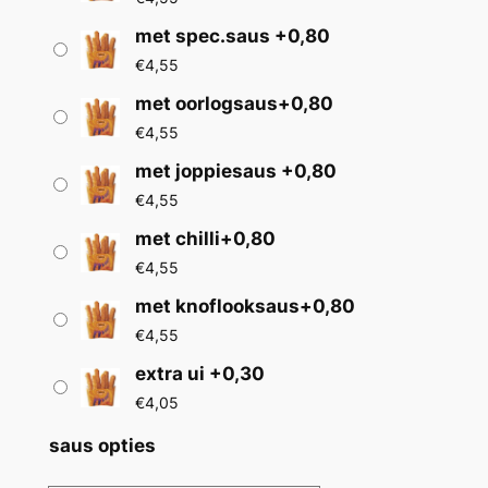
s
met spec.saus +0,80
s
€
4,55
e
met oorlogsaus+0,80
€
4,55
:
met joppiesaus +0,80
€
€
4,55
3
met chilli+0,80
,
€
4,55
7
met knoflooksaus+0,80
5
€
4,55
t
extra ui +0,30
€
4,05
o
t
saus opties
€