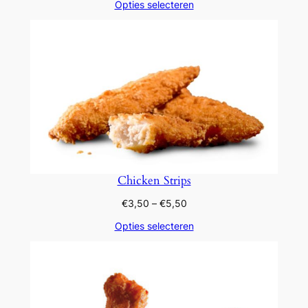
Opties selecteren
tot
€14,45
Chicken Strips
Prijsklasse:
€
3,50
–
€
5,50
€3,50
Opties selecteren
tot
€5,50