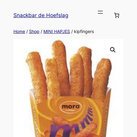
Ga
naar
Snackbar de Hoefslag
de
inhoud
Home
/
Shop
/
MINI HAPJES
/ kipfingers