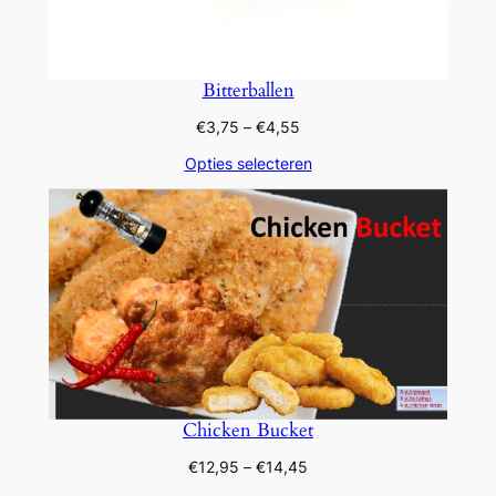
Bitterballen
Prijsklasse:
€
3,75
–
€
4,55
€3,75
Opties selecteren
tot
€4,55
Chicken Bucket
Prijsklasse:
€
12,95
–
€
14,45
€12,95