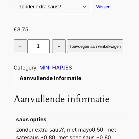
Wissen
4
,
€
3,75
5
5
k
–
+
Toevoegen aan winkelwagen
i
p
f
Category:
MINI HAPJES
i
Aanvullende informatie
n
g
Aanvullende informatie
e
r
s
saus opties
a
zonder extra saus?, met mayo0,50, met
a
satesaus +0,80, met spec.saus +0,80,