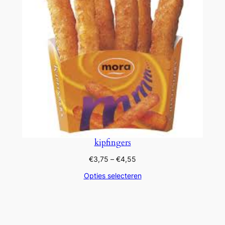
kipfingers
Prijsklasse:
€
3,75
–
€
4,55
€3,75
Opties selecteren
tot
€4,55