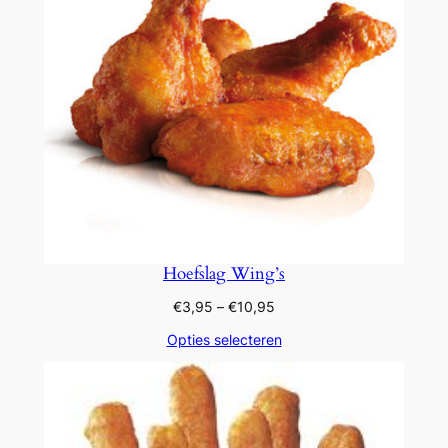
Hoefslag Wing’s
Prijsklasse:
€
3,95
–
€
10,95
€3,95
Opties selecteren
tot
€10,95