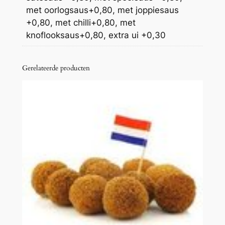
n
met oorlogsaus+0,80, met joppiesaus
t
+0,80, met chilli+0,80, met
a
knoflooksaus+0,80, extra ui +0,30
l
Gerelateerde producten