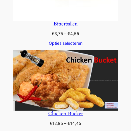
Bitterballen
Prijsklasse:
€
3,75
–
€
4,55
€3,75
Opties selecteren
tot
€4,55
Chicken Bucket
Prijsklasse:
€
12,95
–
€
14,45
€12,95