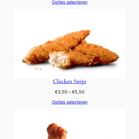
Opties selecteren
tot
€14,45
Chicken Strips
Prijsklasse:
€
3,50
–
€
5,50
€3,50
Opties selecteren
tot
€5,50