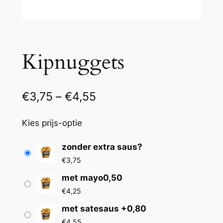
Kipnuggets
P
€
3,75
–
€
4,55
r
Kies prijs-optie
i
j
zonder extra saus?
€
3,75
s
met mayo0,50
k
€
4,25
l
met satesaus +0,80
a
€
4,55