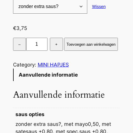
Wissen
4
,
€
3,75
5
5
K
–
+
Toevoegen aan winkelwagen
i
p
n
Category:
MINI HAPJES
u
Aanvullende informatie
g
g
Aanvullende informatie
e
t
s
saus opties
a
zonder extra saus?, met mayo0,50, met
a
satesaus +0,80, met spec.saus +0,80,