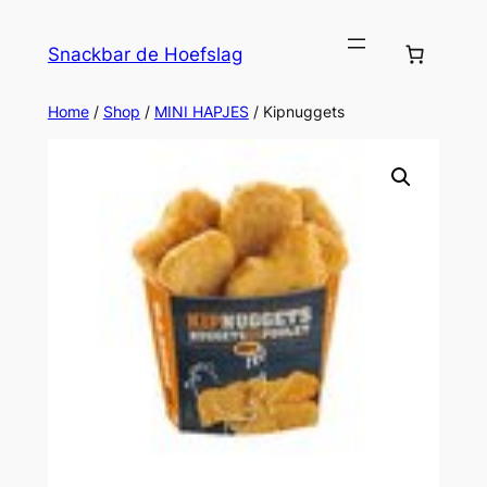
Ga
naar
Snackbar de Hoefslag
de
inhoud
Home
/
Shop
/
MINI HAPJES
/ Kipnuggets