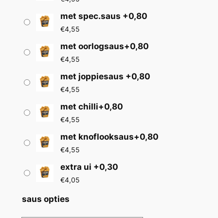
s
met spec.saus +0,80
s
€
4,55
e
met oorlogsaus+0,80
€
4,55
:
met joppiesaus +0,80
€
€
4,55
3
met chilli+0,80
,
€
4,55
7
met knoflooksaus+0,80
5
€
4,55
t
extra ui +0,30
€
4,05
o
t
saus opties
€